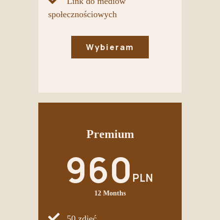
Link do mediów
społecznościowych
Wybieram
Premium
960
PLN
12 Months
50 zdjęć