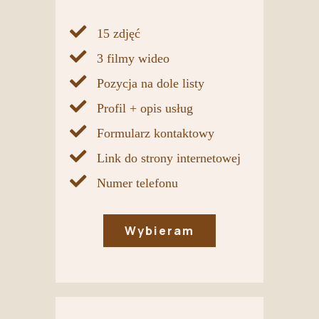
12 Months
12 Months
50
15 zdjęć
15
25
zdjęć
3 filmy wideo
zdjęć
zdjęć
12
Pozycja na dole listy
3
8
filmów
Profil + opis usług
filmy
fimów
wideo
wideo
wideo
Formularz kontaktowy
Pozycja
Link do strony internetowej
Pozycja
Pozycja
na
Numer telefonu
na dole
w środku
szczycie
listy
listy
listy
Wybieram
Profil +
Profil +
Profil +
opis
opis
opis
usług
usług
usług