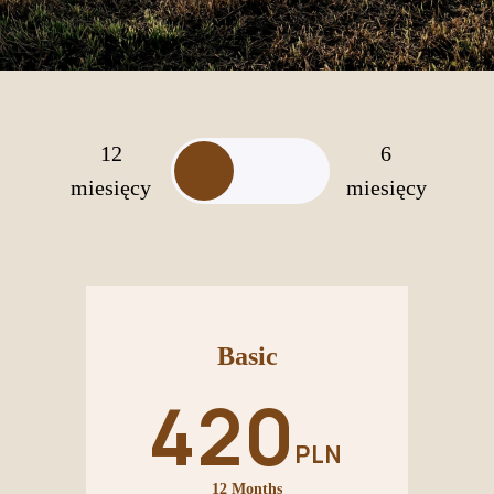
12
6
miesięcy
miesięcy
Premium
Basic
Basic
Plus
510
240
420
420
PLN
PLN
PLN
PLN
12 Months
12 Months