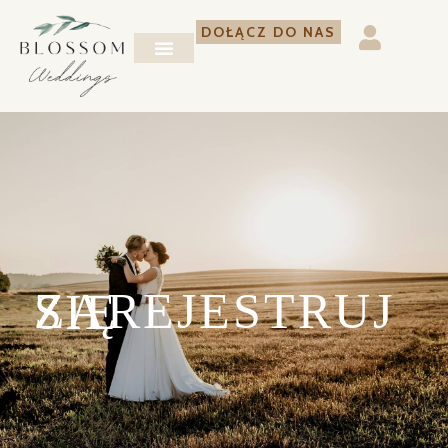
DOŁĄCZ DO NAS
REAL WEDDINGS
ARTYSTA MIESIĄCA
ZAREJESTRUJ SIĘ