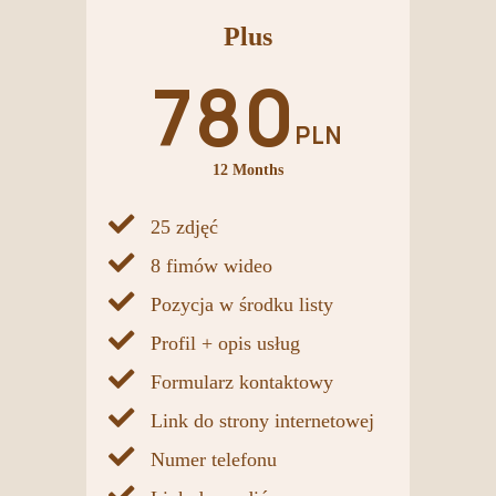
Formularz
Formularz
Plus
Formularz
kontaktowy
kontaktowy
kontaktowy
780
PLN
Link do
Link do
Link do
strony
strony
strony
12 Months
internetowej
internetowej
internetowej
25 zdjęć
Numer
Numer
Numer
8 fimów wideo
telefonu
telefonu
telefonu
Pozycja w środku listy
Profil + opis usług
Link do
Link do
Wybieram
Formularz kontaktowy
mediów
mediów
społecznościowych
Link do strony internetowej
społecznościowych
Numer telefonu
Wybieram
Wybieram