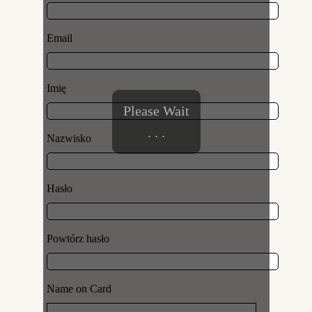
Email
Imię
Please Wait
. . .
Nazwisko
Hasło
Powtórz hasło
Name on Card